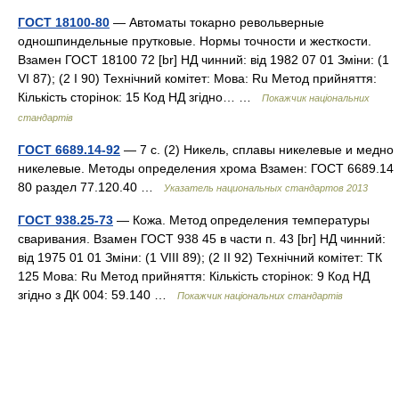
ГОСТ 18100-80
— Автоматы токарно револьверные
одношпиндельные прутковые. Нормы точности и жесткости.
Взамен ГОСТ 18100 72 [br] НД чинний: від 1982 07 01 Зміни: (1
VI 87); (2 I 90) Технічний комітет: Мова: Ru Метод прийняття:
Кількість сторінок: 15 Код НД згідно… …
Покажчик національних
стандартів
ГОСТ 6689.14-92
— 7 с. (2) Никель, сплавы никелевые и медно
никелевые. Методы определения хрома Взамен: ГОСТ 6689.14
80 раздел 77.120.40 …
Указатель национальных стандартов 2013
ГОСТ 938.25-73
— Кожа. Метод определения температуры
сваривания. Взамен ГОСТ 938 45 в части п. 43 [br] НД чинний:
від 1975 01 01 Зміни: (1 VIII 89); (2 II 92) Технічний комітет: ТК
125 Мова: Ru Метод прийняття: Кількість сторінок: 9 Код НД
згідно з ДК 004: 59.140 …
Покажчик національних стандартів